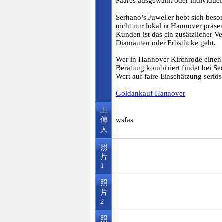
Paares ausgewählt oder individuell
Serhano’s Juwelier hebt sich beso
nicht nur lokal in Hannover präs
Kunden ist das ein zusätzlicher 
Diamanten oder Erbstücke geht.
Wer in Hannover Kirchrode einen 
Beratung kombiniert findet bei Ser
Wert auf faire Einschätzung seriö
Goldankauf Hannover
上
傳
wsfas
人
照
片
1
照
片
2
照