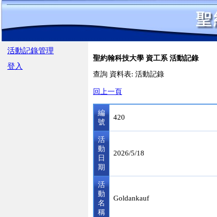
活動記錄管理
聖約翰科技大學 資工系 活動記錄
登入
查詢 資料表: 活動記錄
回上一頁
編
420
號
活
動
2026/5/18
日
期
活
動
Goldankauf
名
稱