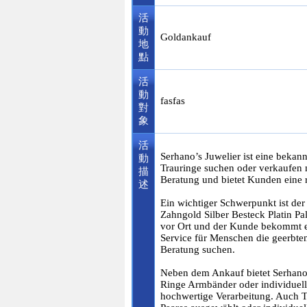
活
動
Goldankauf
地
點
活
動
fasfas
對
象
活
Serhano’s Juwelier ist eine bekan
動
Trauringe suchen oder verkaufen 
描
Beratung und bietet Kunden eine 
述
Ein wichtiger Schwerpunkt ist 
Zahngold Silber Besteck Platin P
vor Ort und der Kunde bekommt ei
Service für Menschen die geerbte
Beratung suchen.
Neben dem Ankauf bietet Serhano
Ringe Armbänder oder individuell
hochwertige Verarbeitung. Auch 