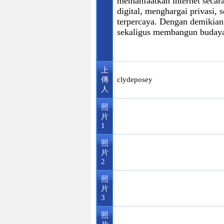
memanfaatkan internet secar
digital, menghargai privasi,
terpercaya. Dengan demikian
sekaligus membangun budaya 
上
傳
clydeposey
人
照
片
1
照
片
2
照
片
3
照