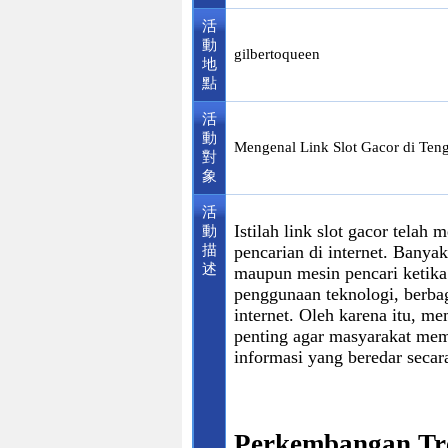
活
動
gilbertoqueen
地
點
活
動
Mengenal Link Slot Gacor di Teng
對
象
活
Istilah link slot gacor telah
動
描
pencarian di internet. Banya
述
maupun mesin pencari ketika
penggunaan teknologi, berbag
internet. Oleh karena itu, m
penting agar masyarakat memi
informasi yang beredar secara
Perkembangan Tre