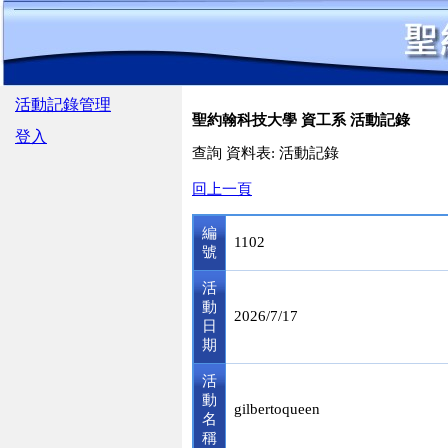
活動記錄管理
聖約翰科技大學 資工系 活動記錄
登入
查詢 資料表: 活動記錄
回上一頁
編
1102
號
活
動
2026/7/17
日
期
活
動
gilbertoqueen
名
稱